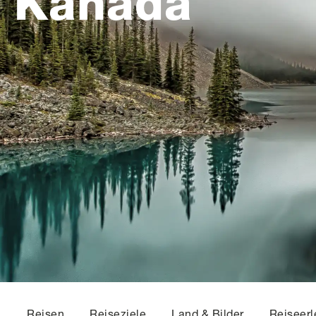
Kanada
Reisen
Reiseziele
Land & Bilder
Reiseerl