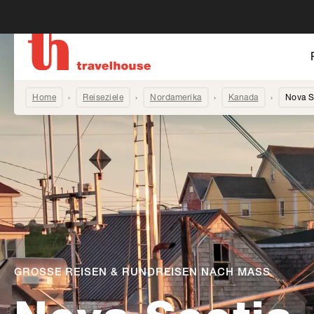
Home
Reiseziele
Nordamerika
Kanada
Nova S
GROSSE REISEN & RUNDREISEN NACH MASS
-