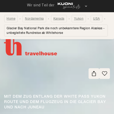
Home
Nordamerika
Kanada
Yukon
USA
Glacier Bay National Park die noch unbekanntere Region Alaskas -
unbegleitete Rundreise ab Whitehorse
Seite teilen
MIT DEM ZUG ENTLANG DER WHITE PASS YUKON
ROUTE UND DEM FLUGZEUG IN DIE GLACIER BAY
UND NACH JUNEAU