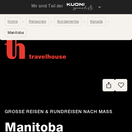
Home
Reiseziele
Nordamerika
Kanada
Manitoba
Seite teilen
GROSSE REISEN & RUNDREISEN NACH MASS
-
Manitoba