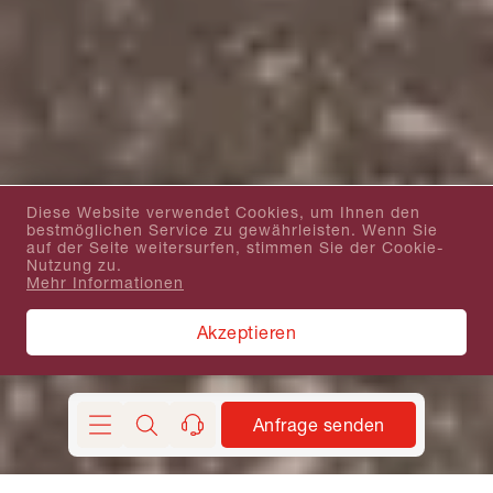
Diese Website verwendet Cookies, um Ihnen den
bestmöglichen Service zu gewährleisten. Wenn Sie
auf der Seite weitersurfen, stimmen Sie der Cookie-
Nutzung zu.
Mehr Informationen
Akzeptieren
Anfrage senden
Suchen
kontakt