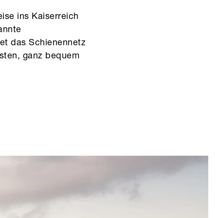
ise ins Kaiserreich
annte
det das Schienennetz
risten, ganz bequem