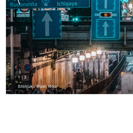
1
|
3
Shinjuku Rush Hour