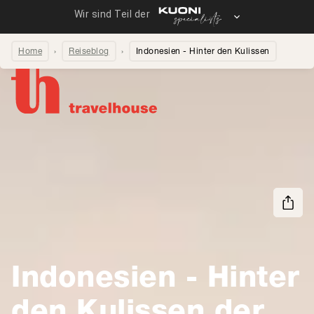
Home
Reiseblog
Indonesien - Hinter den Kulissen
Seite teilen
Indonesien - Hinter
den Kulissen der