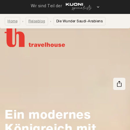
Home
Reiseblog
Die Wunder Saudi-Arabiens
Seite teilen
Ein modernes
Königreich mit