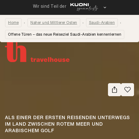
Home
Naher und Mittlerer Osten
Saudi-Arabien
Offene Türen – das neue Reiseziel Saudi-Arabien kennenlernen
Seite teilen
ALS EINER DER ERSTEN REISENDEN UNTERWEGS
IM LAND ZWISCHEN ROTEM MEER UND
ARABISCHEM GOLF