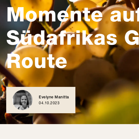
Momente au
Südafrikas 
Route
Evelyne Manitta
04.10.2023