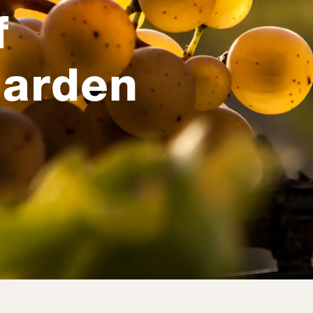
f
Garden