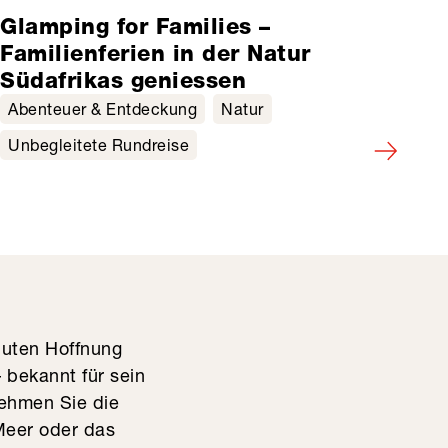
Glamping for Families –
F
Familienferien in der Natur
–
Südafrikas geniessen
A
Abenteuer & Entdeckung
Natur
K
Unbegleitete Rundreise
U
Guten Hoffnung
 bekannt für sein
Nehmen Sie die
Meer oder das