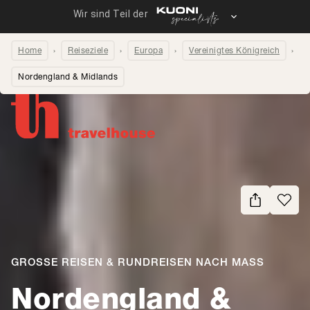
Home
Reiseziele
Europa
Vereinigtes Königreich
Nordengland & Midlands
Seite teilen
GROSSE REISEN & RUNDREISEN NACH MASS
-
Nordengland &