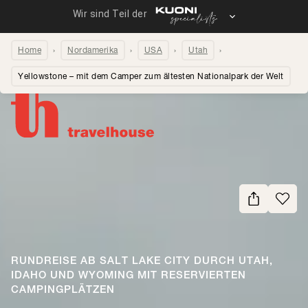
Home
Nordamerika
USA
Utah
Yellowstone – mit dem Camper zum ältesten Nationalpark der Welt
Seite teilen
RUNDREISE AB SALT LAKE CITY DURCH UTAH,
IDAHO UND WYOMING MIT RESERVIERTEN
CAMPINGPLÄTZEN