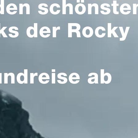
den schönste
ks der Rocky
ndreise ab