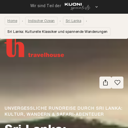
Home
Indischer Ozean
Sri Lanka
Sri Lanka: Kulturelle Klassiker und spannende Wanderungen
Seite teilen
UNVERGESSLICHE RUNDREISE DURCH SRI LANKA:
KULTUR, WANDERN & SAFARI-ABENTEUER