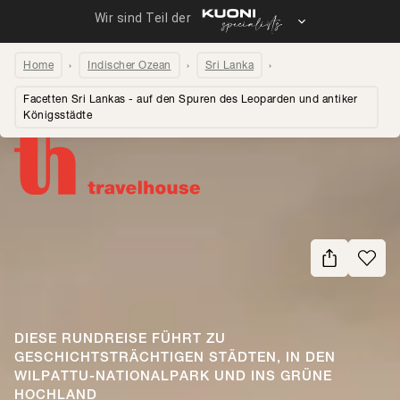
Home
Indischer Ozean
Sri Lanka
Facetten Sri Lankas - auf den Spuren des Leoparden und antiker
Königsstädte
Seite teilen
DIESE RUNDREISE FÜHRT ZU
GESCHICHTSTRÄCHTIGEN STÄDTEN, IN DEN
WILPATTU-NATIONALPARK UND INS GRÜNE
HOCHLAND