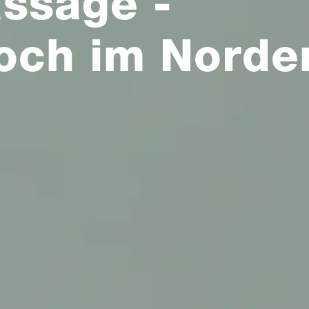
ssage -
och im Norde