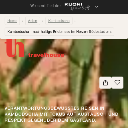
Home
Asien
Kambodscha
Kambodscha – nachhaltige Erlebnisse im Herzen Südostasiens
Seite teilen
VERANTWORTUNGSBEWUSSTES REISEN IN
KAMBODSCHA MIT FOKUS AUF AUSTAUSCH UND
RESPEKT GEGENÜBER DEM GASTLAND.