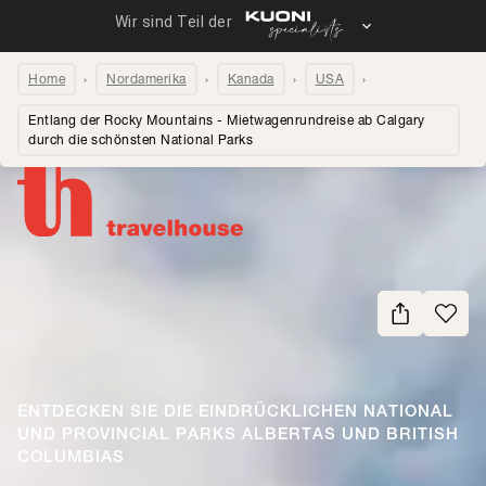
Home
Nordamerika
Kanada
USA
Entlang der Rocky Mountains - Mietwagenrundreise ab Calgary
durch die schönsten National Parks
Seite teilen
ENTDECKEN SIE DIE EINDRÜCKLICHEN NATIONAL
UND PROVINCIAL PARKS ALBERTAS UND BRITISH
COLUMBIAS