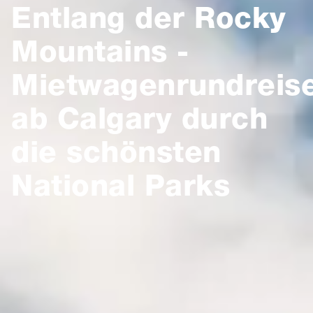
Entlang der Rocky
Mountains -
Mietwagenrundreis
ab Calgary durch
die schönsten
National Parks