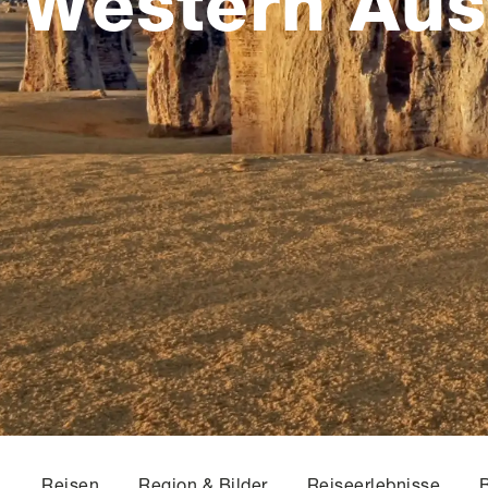
Western Aust
Reisen
Region & Bilder
Reiseerlebnisse