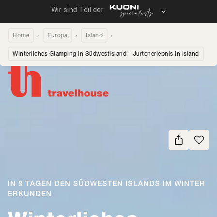
Home
Europa
Island
Winterliches Glamping in Südwestisland – Jurtenerlebnis in Island
Seite teilen
IN 8 TAGEN DEN SÜDWESTEN ISLANDS IM WINTER
ERKUNDEN