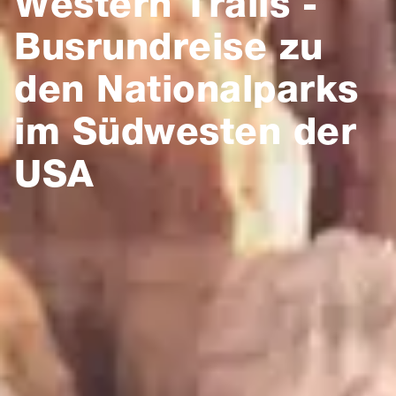
Western Trails -
Busrundreise zu
den Nationalparks
im Südwesten der
USA