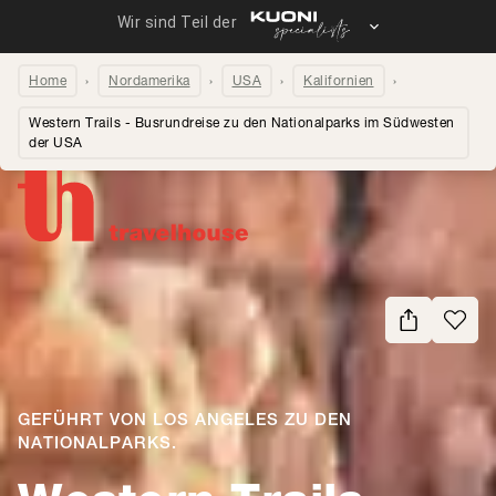
Home
Nordamerika
USA
Kalifornien
Western Trails - Busrundreise zu den Nationalparks im Südwesten
der USA
Seite teilen
GEFÜHRT VON LOS ANGELES ZU DEN
NATIONALPARKS.