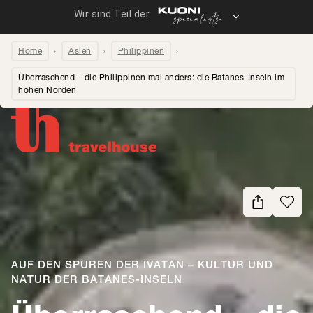
Home
Asien
Philippinen
Überraschend – die Philippinen mal anders: die Batanes-Inseln im
hohen Norden
Seite teilen
AUF DEN SPUREN DER IVATAN – KULTUR UND
NATUR DER BATANES-INSELN