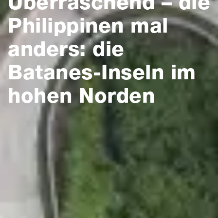
Überraschend – die
Philippinen mal
anders: die
Batanes-Inseln im
hohen Norden