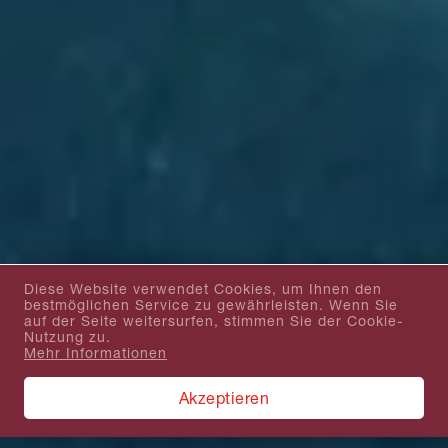
Diese Website verwendet Cookies, um Ihnen den
bestmöglichen Service zu gewährleisten. Wenn Sie
auf der Seite weitersurfen, stimmen Sie der Cookie-
Nutzung zu.
Mehr Informationen
Akzeptieren