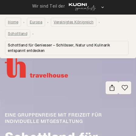
Home
Europa
Vereinigtes Königreich
Schottland
Schottland für Geniesser – Schlösser, Natur und Kulinarik
entspannt entdecken
Seite teilen
EINE GRUPPENREISE MIT FREIZEIT FÜR
INDIVIDUELLE MITGESTALTUNG