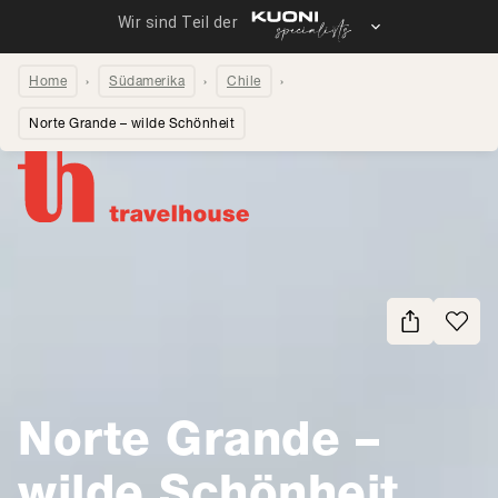
Home
Südamerika
Chile
Norte Grande – wilde Schönheit
Seite teilen
Norte Grande –
wilde Schönheit