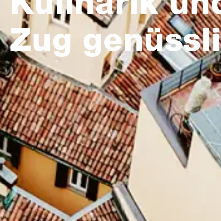
Kulinarik un
Zug genüssli