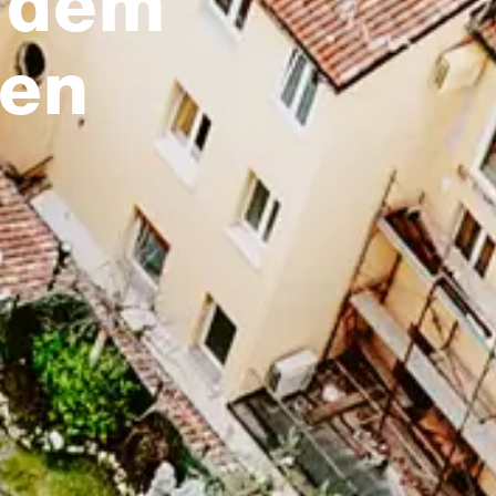
t dem
ien