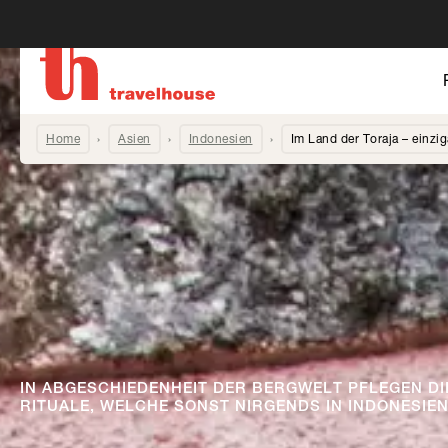
Home
Asien
Indonesien
Im Land der Toraja – einzig
IN ABGESCHIEDENHEIT DER BERGWELT PFLEGEN D
RITUALE, WELCHE SONST NIRGENDS IN INDONESIEN