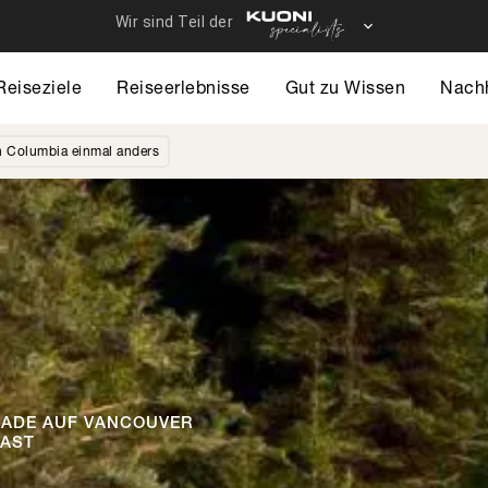
Reiseziele
Reiseerlebnisse
Gut zu Wissen
Nachh
sh Columbia einmal anders
FADE AUF VANCOUVER
OAST