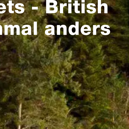
ts - British
nmal anders