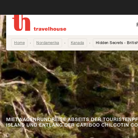
Home
Nordamerika
Kanada
Hidden Secrets - Briti
MIETWAGENRUNDREISE ABSEITS DER TOURISTENP
ISLAND UND ENTLANG DER CARIBOO CHILCOTIN C