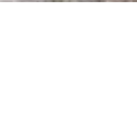
Auf dieser Reise von (bis) San Pedro de
Atacama nach Bolivien erleben Sie die
unglaublichen Kontraste der Wüste,
übernachten in einem aus Salz gebauten
Hotel und werden ganz sicher begeistert
sein von der aussergewöhnlichen,
magischen Landschaft! Als Höhepunkt
erwartet Sie der strahlend weisse Salar de
Uyuni, der grösste Salzsee der Welt!
Diese Reise anfragen
ROUTE
San Pedro de Atacama -
Laguna Verde -
Laguna
Colorada -
San Pedro De Quemes -
Tahua -
Ojito de