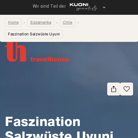
Home
Südamerika
Chile
Faszination Salzwüste Uyuni
Seite teilen
Faszination
Salzwüste Uyuni