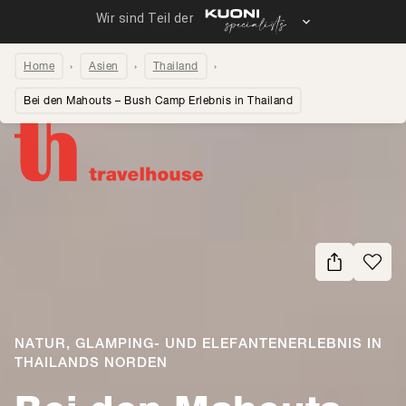
Home
Asien
Thailand
Bei den Mahouts – Bush Camp Erlebnis in Thailand
Seite teilen
NATUR, GLAMPING- UND ELEFANTENERLEBNIS IN
THAILANDS NORDEN