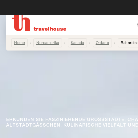
Home
Nordamerika
Kanada
Ontario
Bahnreise
ERKUNDEN SIE FASZINIERENDE GROSSSTÄDTE, CH
ALTSTADTGÄSSCHEN, KULINARISCHE VIELFALT U