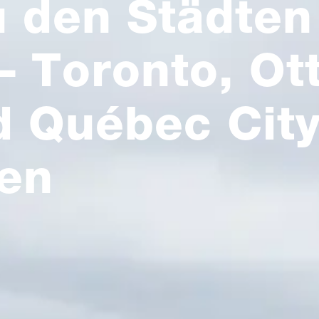
u den Städten
– Toronto, Ot
d Québec City
en