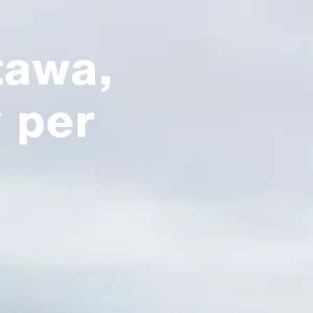
tawa,
 per