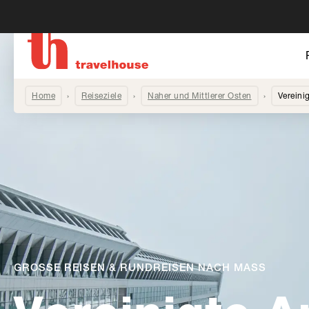
Home
Reiseziele
Naher und Mittlerer Osten
Vereini
GROSSE REISEN & RUNDREISEN NACH MASS
-