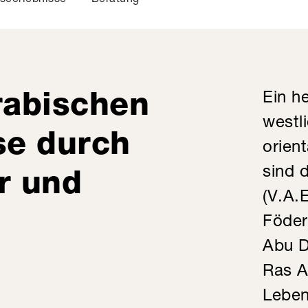
rabischen
Ein h
westl
se durch
orien
sind 
r und
(V.A.
Föder
Abu D
Ras A
Leben