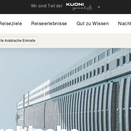
Reiseziele
Reiseerlebnisse
Gut zu Wissen
Nachh
gte Arabische Emirate