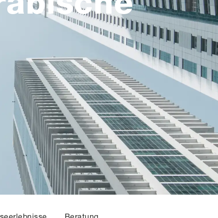
rabische
seerlebnisse
Beratung