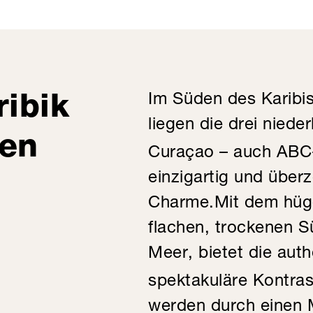
ribik
Im Süden des Karibi
liegen die drei niede
ken
Curaçao – auch ABC-I
einzigartig und über
Charme.
Mit dem hüg
flachen, trockenen 
Meer, bietet die aut
spektakuläre Kontras
werden durch einen 