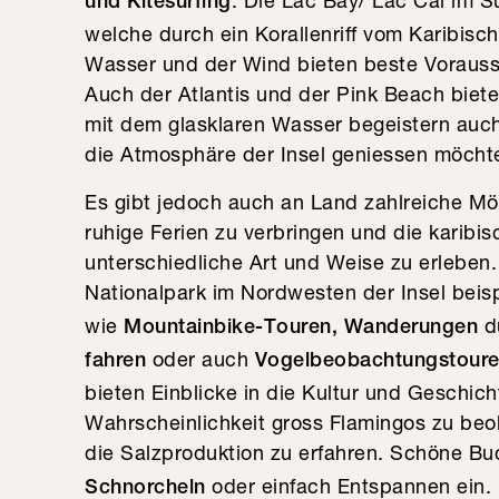
: Die Lac Bay/ Lac Cai im Sü
und Kitesurfing
welche durch ein Korallenriff vom Karibisc
Wasser und der Wind bieten beste Vorausse
Auch der Atlantis und der Pink Beach biet
mit dem glasklaren Wasser begeistern auc
die Atmosphäre der Insel geniessen möcht
Es gibt jedoch auch an Land zahlreiche Mög
ruhige Ferien zu verbringen und die karibi
unterschiedliche Art und Weise zu erleben
Nationalpark im Nordwesten der Insel beisp
wie
d
Mountainbike-Touren, Wanderungen
oder auch
fahren
Vogelbeobachtungstour
bieten Einblicke in die Kultur und Geschich
Wahrscheinlichkeit gross Flamingos zu be
die Salzproduktion zu erfahren. Schöne Bu
oder einfach Entspannen ein.
Schnorcheln