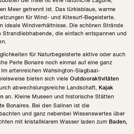
dosten der Insel ist eine natürliche Lagune,
hen Meer getrennt ist. Das türkisblaue, warme
tzungen für Wind- und Kitesurf-Begeisterte.
en ideale Windverhältnisse. Die schönen Strände
h Strandliebhabende, die einfach entspannen und
en.
lichkeiten für Naturbegeisterte aktive oder auch
sche Perle Bonaire noch einmal auf eine ganz
. Im artenreichen Wahsington-Slagbaai-
ielsweise bieten sich viele
Outdooraktivitäten
urch abwechslungsreiche Landschaft,
Kajak
an. Kleine Museen und historische Stätten
en
te Bonaires. Bei den Salinen ist die
obachten und ganz nebenbei Wissenswertes über
chten mit kristallklarem Wasser laden zum
Baden,