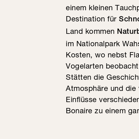
einem kleinen Tauch
Destination für
Schno
Land kommen
Natur
im Nationalpark Wahs
Kosten, wo nebst Fl
Vogelarten beobacht
Stätten die Geschicht
Atmosphäre und die v
Einflüsse verschied
Bonaire zu einem ga