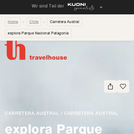
Home
Chile
Carretera Austral
explora Parque Nacional Patagonia
Seite teilen
CARRETERA AUSTRAL / CARRETERA AUSTRAL
explora Parque