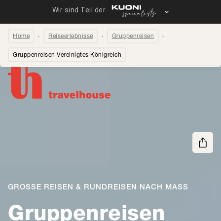
Home
Reiseerlebnisse
Gruppenreisen
Gruppenreisen Vereinigtes Königreich
Seite teilen
GROSSE REISEN & RUNDREISEN NACH MASS
Gruppenreisen