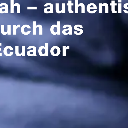
ah – authent
durch das
Ecuador