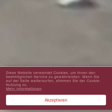
Diese Website verwendet Cookies, um Ihnen den
bestmöglichen Service zu gewährleisten. Wenn Sie
auf der Seite weitersurfen, stimmen Sie der Cookie-
Nutzung zu.
Mehr Informationen
Akzeptieren