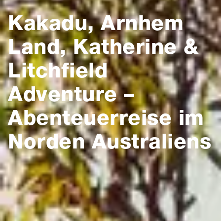
Kakadu, Arnhem
Land, Katherine &
Litchfield
Adventure –
Abenteuerreise im
Norden Australiens