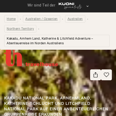
Home
Australien / Ozeanien
Australien
Northern Territory
Kakadu, Arnhem Land, Katherine & Litchfield Adventure –
Abenteuerreise im Norden Australiens
Seite teilen
KAKADU NATIONAL PARK, ARNEHMLAND,
KATHERINE-SCHLUCHT UND LITCHFIELD
NATIONAL PARK AUF EINER ANBENTEUERLICHEN
GRUPPENREISE ERKUNDEN