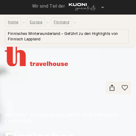
Home
Europa
Finnland
Finnisches Winterwunderland – Geführt zu den Highlights von
Finnisch Lappland
Seite teilen
GEFÜHRT ZU DEN HIGHLIGHTS VON FINNISCH
LAPPLAND