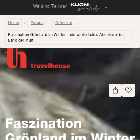
Home
Europa
Grönland
Faszination Grönland im Winter – ein winterliches Abenteuer im
Land der Inuit
Seite teilen
Faszination
Grönland im Winter