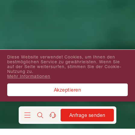
Diese Website verwendet Cookies, um Ihnen den
bestmöglichen Service zu gewährleisten. Wenn Sie
auf der Seite weitersurfen, stimmen Sie der Cookie-
Nutzung zu.
Mehr Informationen
Akzeptieren
Anfrage senden
Suchen
kontakt