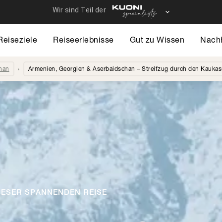
Reiseziele
Reiseerlebnisse
Gut zu Wissen
Nachh
han
Armenien, Georgien & Aserbaidschan – Streifzug durch den Kauka
DIESER SPANNENDEN REISE