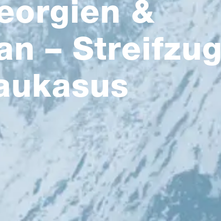
eorgien &
n – Streifzu
aukasus