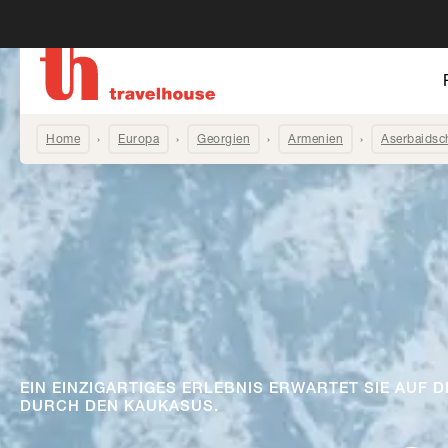
Home
Europa
Georgien
Armenien
Aserbaidsc
EIN EINZIGARTIGES ERLEBNIS ERWARTET SIE AUF 
DURCH DEN KAUKASUS.