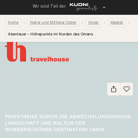
Home
Naher und Mittlerer Osten
Oman
Maskat
Abenteuer – Höhepunkte im Norden des Omans
Seite teilen
PRIVATREISE DURCH DIE ABWECHSLUNGSREICHE
LANDSCHAFT UND KULTUR DER
WUNDERSCHÖNEN DESTINATION OMAN