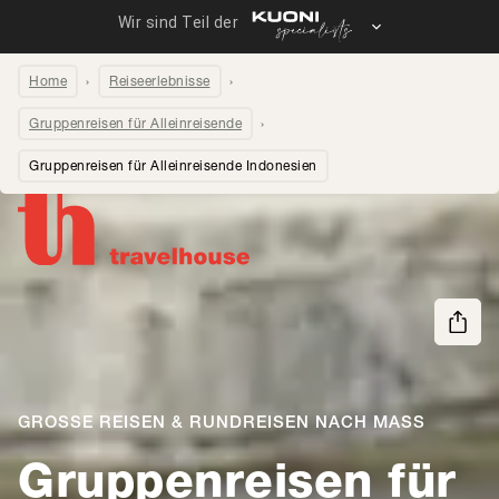
Home
Reiseerlebnisse
Gruppenreisen für Alleinreisende
Gruppenreisen für Alleinreisende Indonesien
Seite teilen
GROSSE REISEN & RUNDREISEN NACH MASS
Gruppenreisen für