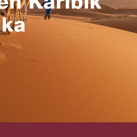
en Karibik
ika