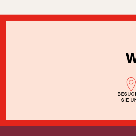
W
BESUC
SIE U