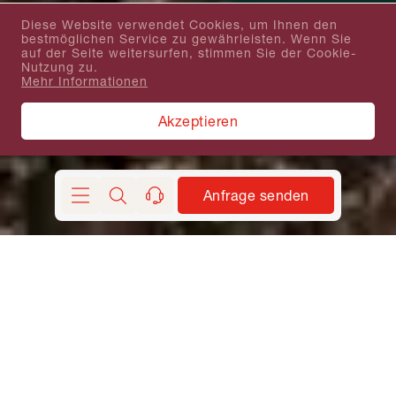
Diese Website verwendet Cookies, um Ihnen den
bestmöglichen Service zu gewährleisten. Wenn Sie
auf der Seite weitersurfen, stimmen Sie der Cookie-
Nutzung zu.
Mehr Informationen
Akzeptieren
Anfrage senden
Suchen
kontakt
Coolcation Finnland anfragen
Coolcation Finnland