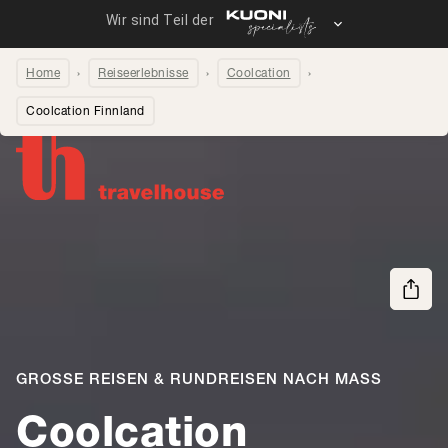
Home
Reiseerlebnisse
Coolcation
Coolcation Finnland
Seite teilen
GROSSE REISEN & RUNDREISEN NACH MASS
Coolcation