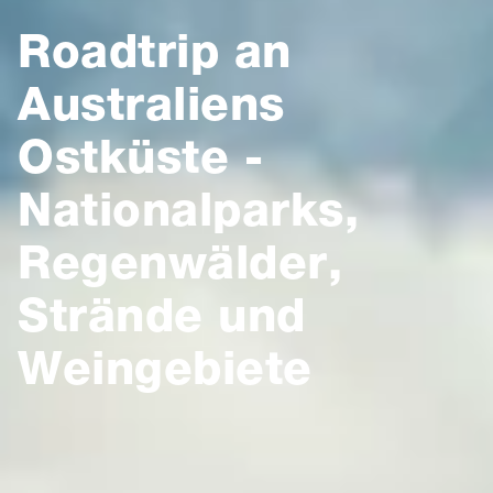
Roadtrip an
Australiens
Ostküste -
Nationalparks,
Regenwälder,
Strände und
Weingebiete