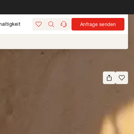
altigkeit
Anfrage senden
Merkliste
Suchen
kontakt
Seite teilen