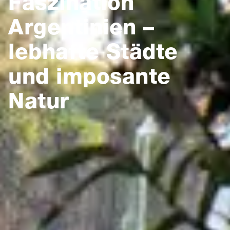
Faszination
Argentinien –
lebhafte Städte
und imposante
Natur