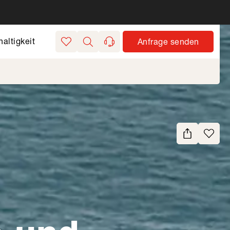
altigkeit
Anfrage senden
Merkliste
Suchen
kontakt
Seite teilen