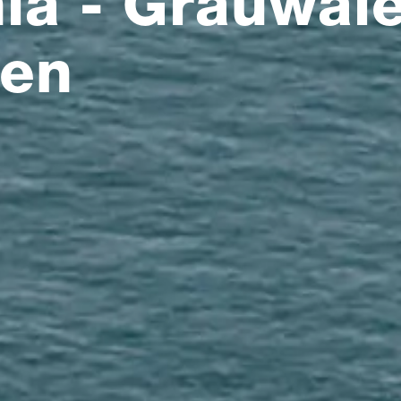
nia - Grauwal
een