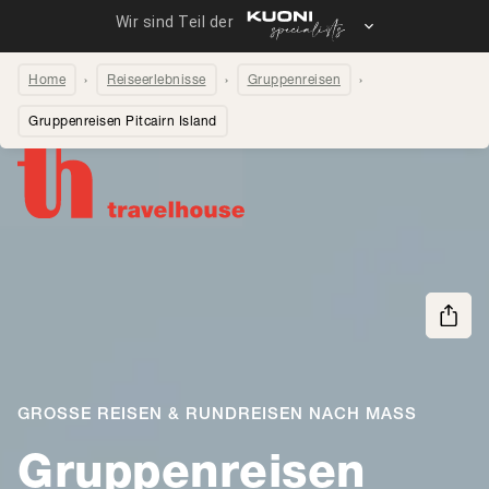
Home
Reiseerlebnisse
Gruppenreisen
Gruppenreisen Pitcairn Island
Seite teilen
GROSSE REISEN & RUNDREISEN NACH MASS
Gruppenreisen